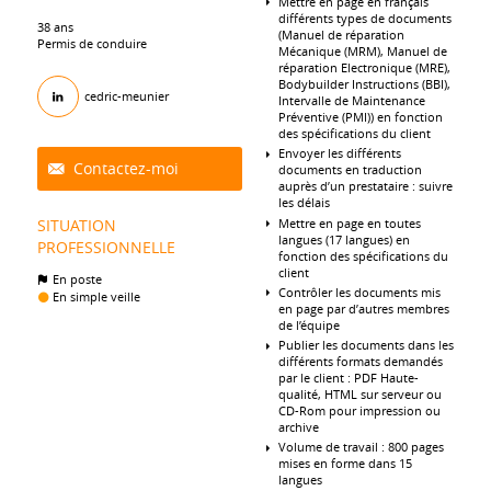
Mettre en page en français
différents types de documents
38 ans
(Manuel de réparation
Permis de conduire
Mécanique (MRM), Manuel de
réparation Electronique (MRE),
Bodybuilder Instructions (BBI),
cedric-meunier
Intervalle de Maintenance
Préventive (PMI)) en fonction
des spécifications du client
Envoyer les différents
Contactez-moi
documents en traduction
auprès d’un prestataire : suivre
les délais
Mettre en page en toutes
SITUATION
langues (17 langues) en
PROFESSIONNELLE
fonction des spécifications du
client
En poste
Contrôler les documents mis
En simple veille
en page par d’autres membres
de l’équipe
Publier les documents dans les
différents formats demandés
par le client : PDF Haute-
qualité, HTML sur serveur ou
CD-Rom pour impression ou
archive
Volume de travail : 800 pages
mises en forme dans 15
langues