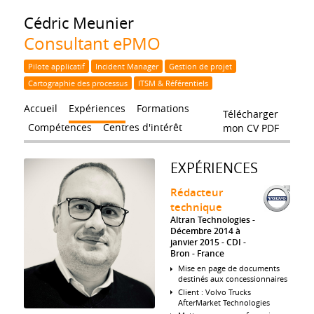
Cédric
Meunier
Consultant ePMO
Pilote applicatif
Incident Manager
Gestion de projet
Cartographie des processus
ITSM & Référentiels
Accueil
Expériences
Formations
Télécharger
Compétences
Centres d'intérêt
mon CV PDF
EXPÉRIENCES
Rédacteur
technique
Altran Technologies
Décembre 2014 à
janvier 2015
CDI
Bron
France
Mise en page de documents
destinés aux concessionnaires
Client : Volvo Trucks
AfterMarket Technologies